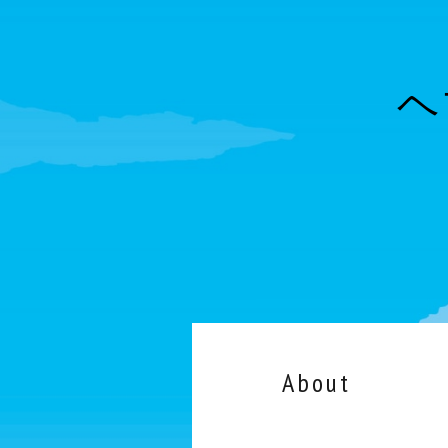
ヘ
About