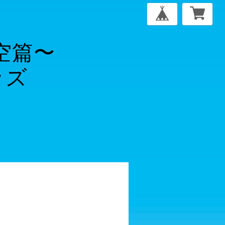
青空篇〜
ッズ