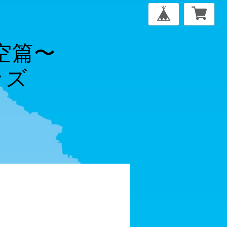
青空篇〜
ッズ