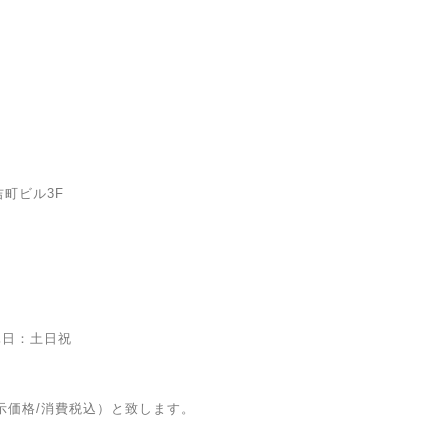
吉町ビル3F
休日：土日祝
示価格/消費税込）と致します。